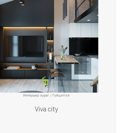
Интерьер зураг
Гүйцэтгэл
Viva city