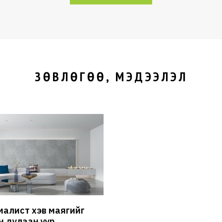
ЗӨВЛӨГӨӨ, МЭДЭЭЛЭЛ
алист хэв маягийг
н дулаан уур