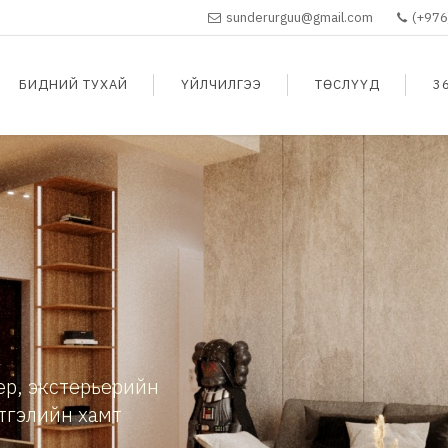
sunderurguu@gmail.com
(+976
БИДНИЙ ТУХАЙ
ҮЙЛЧИЛГЭЭ
ТӨСЛҮҮД
3
ер, экстерьерийн
тгэлийн хамт
.