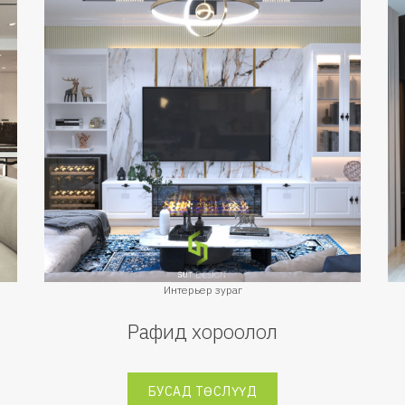
Интерьер зураг
Рафид хороолол
БУСАД ТӨСЛҮҮД