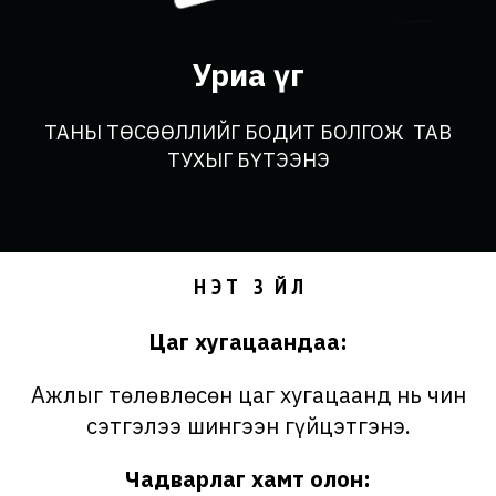
Уриа үг
ТАНЫ ТӨСӨӨЛЛИЙГ БОДИТ БОЛГОЖ ТАВ
ТУХЫГ БҮТЭЭНЭ
ҮНЭТ ЗҮЙЛ
Цаг хугацаандаа:
Ажлыг төлөвлөсөн цаг хугацаанд нь чин
сэтгэлээ шингээн гүйцэтгэнэ.
Чадварлаг хамт олон: