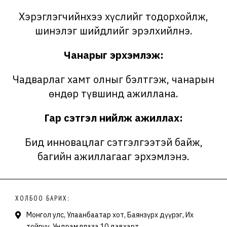
Хэрэглэгчийнхээ хүслийг тодорхойлж,
шинэлэг шийдлийг эрэлхийлнэ.
Чанарыг эрхэмлэж:
Чадварлаг хамт олныг бэлтгэж, чанарын
өндөр түвшинд ажиллана.
Гар сэтгэл нийлж ажиллах:
Бид инновацлаг сэтгэлгээтэй байж,
багийн ажиллагааг эрхэмлэнэ.
ХОЛБОО БАРИХ:
Монгол улс, Улаанбаатар хот, Баянзүрх дүүрэг, Их
тойруу, Ундрам плаза 10 давхарт