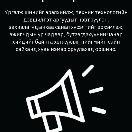
Үргэлж шинийг эрэлхийлж, техник технологийн
дэвшилтэт аргуудыг нэвтрүүлэн,
захиалагчдынхаа санал хүсэлтийг эрхэмлэж,
ажилчдын ур чадвар, бүтээгдэхүүний чанар
хийцийг байнга хөгжүүлж, нийгмийн сайн
сайханд хувь нэмэр оруулахад оршино.