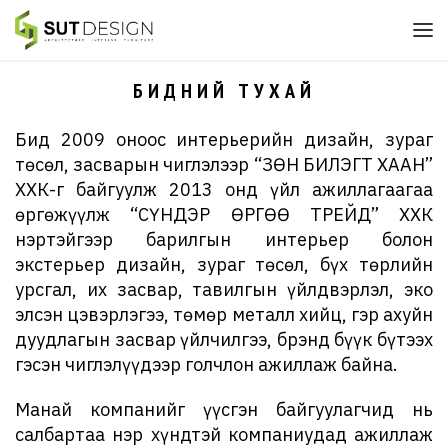
БИДНИЙ ТУХАЙ
Бид 2009 оноос интерьерийн дизайн, зураг
төсөл, засварын чиглэлээр “ЗӨН БИЛЭГТ ХААН”
ХХК-г байгуулж 2013 онд үйл ажиллагаагаа
өргөжүүлж “СҮНДЭР ӨРГӨӨ ТРЕЙД” ХХК
нэртэйгээр барилгын интерьер болон
экстерьер дизайн, зураг төсөл, бүх төрлийн
урсгал, их засвар, тавилгын үйлдвэрлэл, эко
элсэн цэвэрлэгээ, төмөр металл хийц, гэр ахуйн
дуудлагын засвар үйлчилгээ, брэнд бүүк бүтээх
гэсэн чиглэлүүдээр голчлон ажиллаж байна.
Манай компанийг үүсгэн байгуулагчид нь
салбартаа нэр хүндтэй компаниудад ажиллаж