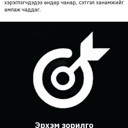
хэрэглэгчдэдээ өндөр чанар, сэтгэл ханамжийг
амлаж чаддаг.
Эрхэм зорилго