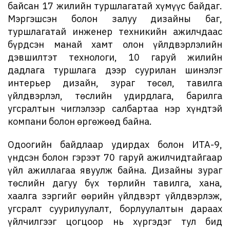
байсан 17 жилийн туршлагатай хүмүүс байдаг.
Мэргэшсэн болон залуу дизайны баг,
туршлагатай инженер техникийн ажилчдаас
бүрдсэн манай хамт олон үйлдвэрлэлийн
дэвшилтэт технологи, 10 гаруй жилийн
дадлага туршлага дээр суурилан шинэлэг
интерьер дизайн, зураг төсөл, тавилга
үйлдвэрлэл, төслийн удирдлага, барилга
угсралтын чиглэлээр салбартаа нэр хүндтэй
компани болон өргөжөөд байна.
Одоогийн байдлаар удирдах болон ИТА-9,
үндсэн болон гэрээт 70 гаруй ажилчидтайгаар
үйл ажиллагаа явуулж байна. Дизайны зураг
төслийн дагуу бүх төрлийн тавилга, хана,
хаалга зэргийг өөрийн үйлдвэрт үйлдвэрлэж,
угсралт суурилуулалт, борлуулалтын дараах
үйлчилгээг цогцоор нь хүргэдэг тул бид