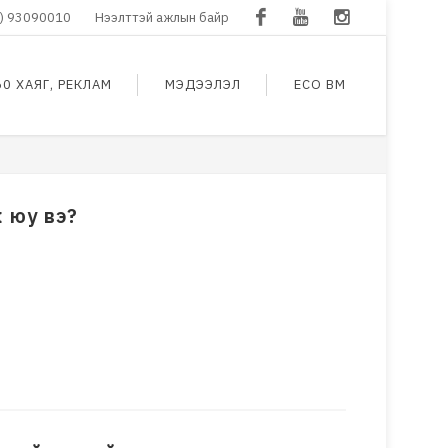
) 93090010
Нээлттэй ажлын байр
Facebook
Youtube
Instagram
60 ХАЯГ, РЕКЛАМ
МЭДЭЭЛЭЛ
ECO BM
 юу вэ?