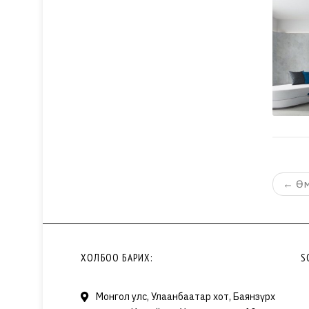
←
Өм
ХОЛБОО БАРИХ:
S
Монгол улс, Улаанбаатар хот, Баянзүрх