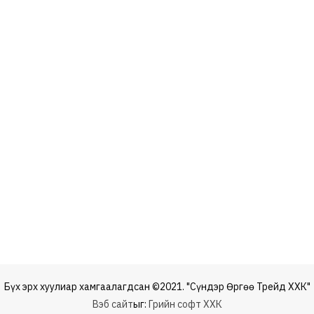
Бүх эрх хуулиар хамгаалагдсан ©2021. "Сүндэр Өргөө Трейд ХХК"
Вэб сайт
ыг:
Грийн софт ХХК