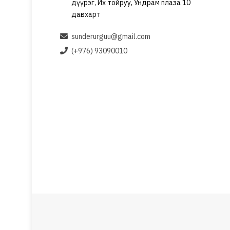
дүүрэг, Их тойруу, Ундрам плаза 10
давхарт
sunderurguu@gmail.com
(+976) 93090010