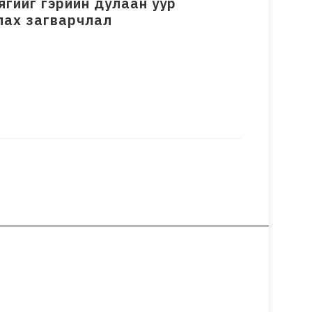
гийг гэрийн дулаан уур
лах загварчлал