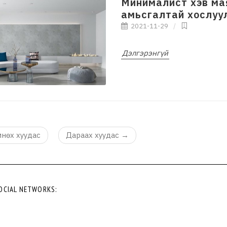
Минималист хэв мая
амьсгалтай хослуу
2021-11-29
Дэлгэрэнгүй
нөх хуудас
Дараах хуудас
→
OCIAL NETWORKS: